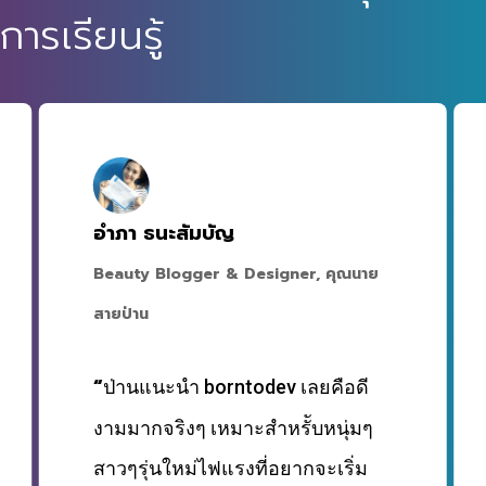
การเรียนรู้
อำภา ธนะสัมบัญ
Beauty Blogger & Designer, คุณนาย
สายป่าน
“
ป่านแนะนำ borntodev เลยคือดี
งามมากจริงๆ เหมาะสำหรัับหนุ่มๆ
สาวๆรุ่นใหม่ไฟแรงที่อยากจะเริ่ม