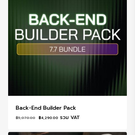
Back-End Builder Pack
Original
Current
รวม VAT
฿
5,070.00
฿
4,290.00
price
price
was:
is: