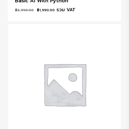
Basic AI With Python
Original
Current
รวม VAT
฿
3,990.00
฿
1,990.00
price
price
was:
is:
฿3,990.00.
฿1,990.00.