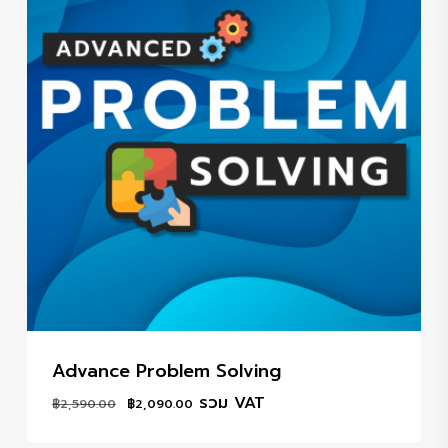
Advance Problem Solving
Original
Current
รวม VAT
฿
2,590.00
฿
2,090.00
price
price
was:
is: