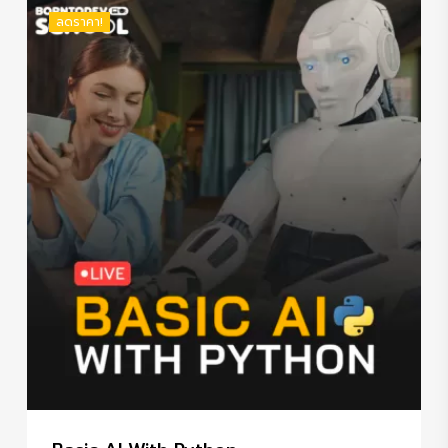
฿5,070.00.
฿4,290.00.
ลดราคา!