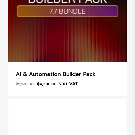
AI & Automation Builder Pack
Original
Current
รวม VAT
฿
5,170.00
฿
4,390.00
price
price
was:
is:
฿5,170.00.
฿4,390.00.