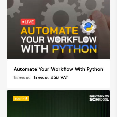
Automate Your Workflow With Python
Original
Current
รวม VAT
฿
3,990.00
฿
1,990.00
price
price
was:
is:
฿3,990.00.
฿1,990.00.
ลดราคา!