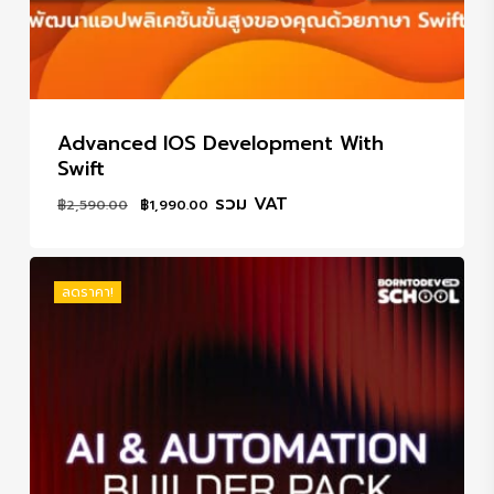
Advanced IOS Development With
Swift
Original
Current
รวม VAT
฿
2,590.00
฿
1,990.00
price
price
was:
is:
฿2,590.00.
฿1,990.00.
ลดราคา!