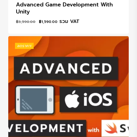
Advanced Game Development With
Unity
Original
Current
รวม VAT
฿
3,590.00
฿
1,590.00
price
price
was:
is:
฿3,590.00.
฿1,590.00.
ลดราคา!