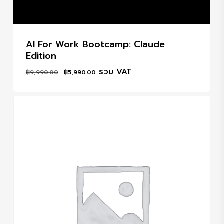
AI For Work Bootcamp: Claude
Edition
Original
Current
รวม VAT
฿
9,990.00
฿
5,990.00
price
price
was:
is:
฿9,990.00.
฿5,990.00.