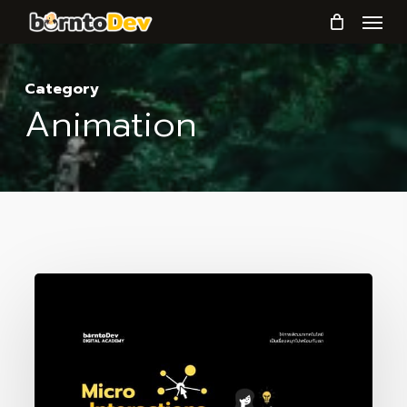
Menu
Skip
to
main
Category
content
Animation
Micro-
Interactions
จุด
เล็ก
ๆ