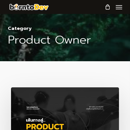
Menu
Skip
to
main
Category
content
Product Owner
เส้น
ทาง
สู่
Product
Owner