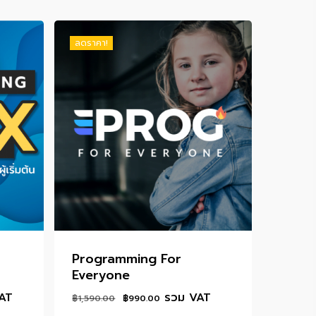
ลดราคา!
Programming For
Everyone
t
Original
Current
AT
รวม VAT
฿
1,590.00
฿
990.00
price
price