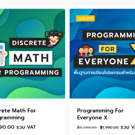
ลดราคา!
rete Math For
Programming For
gramming
Everyone X
Original
Curren
590.00
รวม VAT
รวม V
฿
3,290.00
฿
1,990.00
price
price