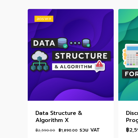
ลดราคา!
Data Structure &
Disc
Algorithm X
Pro
Original
Current
รวม VAT
฿
2,
฿
2,590.00
฿
1,890.00
price
price