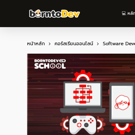
Skip
to
💻 หลั
main
content
หน้าหลัก
คอร์สเรียนออนไลน์
Software Dev