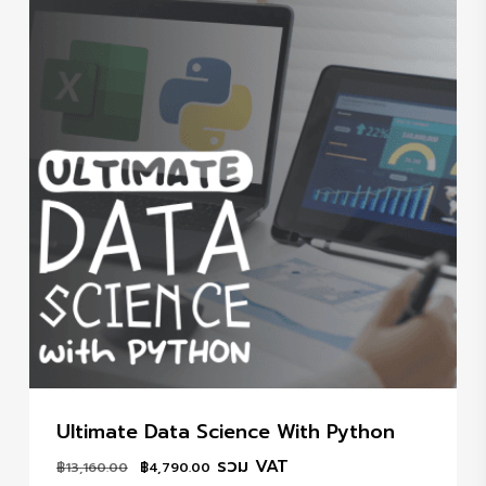
Ultimate Data Science With Python
Original
Current
รวม VAT
฿
13,160.00
฿
4,790.00