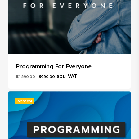
Programming For Everyone
Original
Current
รวม VAT
฿
1,590.00
฿
990.00
price
price
was:
is:
฿1,590.00.
฿990.00.
ลดราคา!