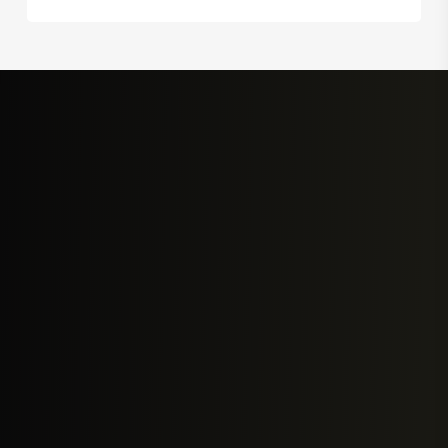
price
price
was:
is:
฿13,160.00.
฿4,790.00.