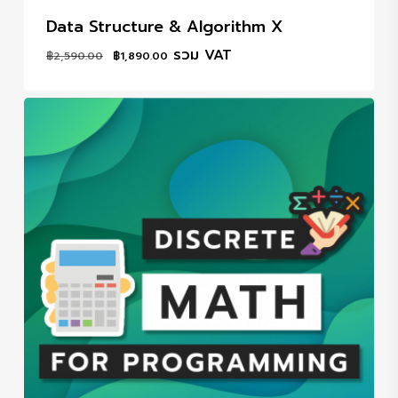
Data Structure & Algorithm X
Original
Current
รวม VAT
฿
2,590.00
฿
1,890.00
price
price
was:
is:
฿2,590.00.
฿1,890.00.