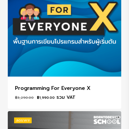
Programming For Everyone X
Original
Current
รวม VAT
฿
3,290.00
฿
1,990.00
price
price
was:
is:
฿3,290.00.
฿1,990.00.
ลดราคา!