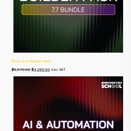
Back-end Builder Pack
Original
Current
฿
5,070.00
฿
4,290.00
รวม VAT
price
price
was:
is:
฿5,070.00.
฿4,290.00.