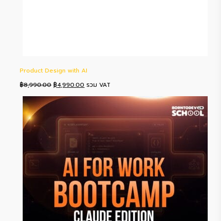
Product Design with AI
Original
Current
฿
8,990.00
฿
4,990.00
รวม VAT
price
price
was:
is:
฿8,990.00.
฿4,990.00.