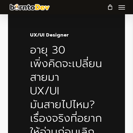
Menu
Skip
to
main
content
UX/UI Designer
อายุ
30
Artificial Intelligence / Data
Azure
Business & Marketing
science
เพิ่งคิดจะเปลี่ยน
Azure
AI
สายมา
Container
รวมทุกเรื่อง
Governance
UX/UI
Apps
ต้องรู้ก่อนสมัคร
คืออะไร?
มันสายไปไหม?
Sandboxes
“เดฟช่วยไทย
ทำไมองค์กรใช้
เรื่องจริงที่อยาก
เงื่อนไข
ราคา
พลัส”
AI
แล้วต้องมี
Read Article
ให้อ่านก่อนเลิก
และวิธีเข้าร่วม