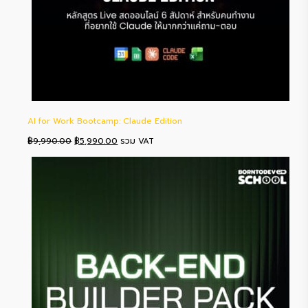
AI for Work Bootcamp: Claude Edition
Original
Current
฿
9,990.00
฿
5,990.00
รวม VAT
price
price
was:
is:
฿9,990.00.
฿5,990.00.