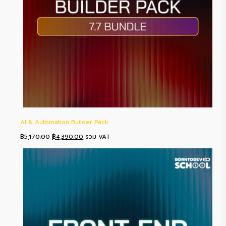
AI & Automation Builder Pack
Original
Current
฿
5,170.00
฿
4,390.00
รวม VAT
price
price
was:
is:
฿5,170.00.
฿4,390.00.