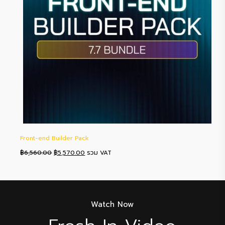
Front-end Builder Pack
Original
Current
฿
6,560.00
฿
5,570.00
รวม VAT
price
price
was:
is:
฿6,560.00.
฿5,570.00.
Watch Now