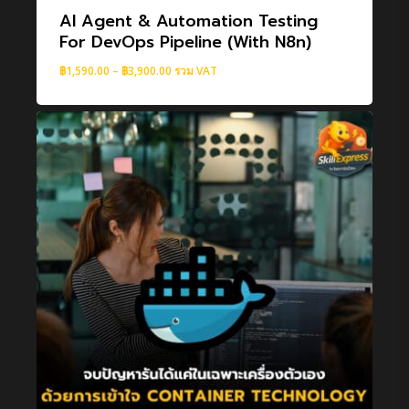
For DevOps Pipeline (with N8n)
Price
฿
1,590.00
–
฿
3,900.00
รวม VAT
range:
฿1,590.00
through
฿3,900.00