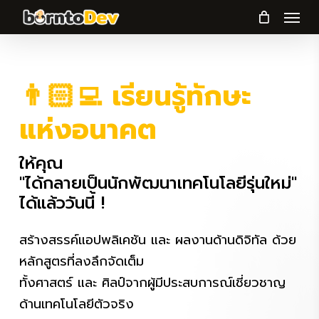
Menu
Skip
to
main
content
👨🏻‍💻 เรียนรู้ทักษะ
แห่งอนาคต
ให้คุณ
"ได้กลายเป็นนักพัฒนาเทคโนโลยีรุ่นใ
"ได้ย้ายสายงานมาทำไอที"
ได้
แล้ววันนี้ !
สร้างสรรค์แอปพลิเคชัน และ ผลงานด้านดิจิทัล ด้วย
หลักสูตรที่ลงลึกจัดเต็ม
ทั้งศาสตร์ และ ศิลป์จากผู้มีประสบการณ์เชี่ยวชาญ
ด้านเทคโนโลยีตัวจริง
เลือกเส้นทางการเรียนรู้: