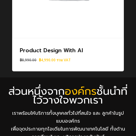
Product Design With AI
Original
Current
฿
8,990.00
฿
4,990.00
รวม VAT
price
price
was:
is:
฿8,990.00.
฿4,990.00.
ส่วนหนึ่งจาก
องค์กร
ชั้นนำที่
ไว้วางใจพวกเรา
เราพร้อมให้บริการทั้งบุคคลทั่วไปที่สนใจ และ ลูกค้าในรูป
แบบองค์กร
เพื่อจุดประกายทุกไอเดียในการพัฒนาเทคโนโลยี ทั้งด้าน
การเรียนรู้ และ บริการประชาสัมพันธ์