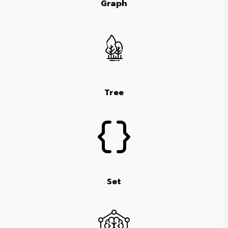
Graph
Tree
Set