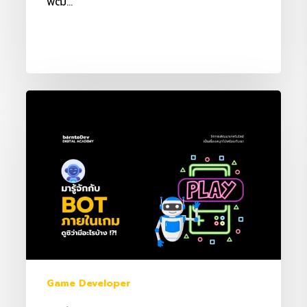
พัฒ…
มา
รู้จัก
กับ
Bot
ประเภท
ต่าง
ๆ
ที่
พบ
ภายใน
Game Developer
เกม