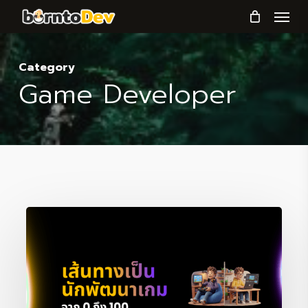
Menu
Skip
to
main
Category
content
Game Developer
เส้น
ทางการ
เป็น
นัก
พัฒนา