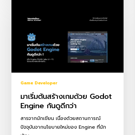
มา
ก่อน
เริ่ม
ต้น
สร้าง
เกม
ด้วย
Godot
Engine
กัน
ดู
Game Developer
ดี
มาเริ่มต้นสร้างเกมด้วย Godot
กว่า
Engine กันดูดีกว่า
สารจากนักเขียน เนื่องด้วยสถานการณ์
ปัจจุบันจากนโยบายใหม่ของ Engine ที่นัก