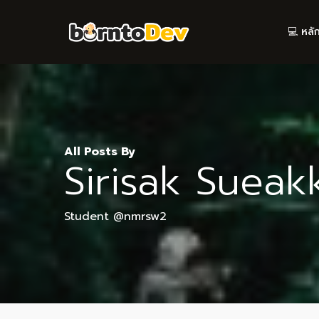
Skip
to
💻 หลั
main
content
All Posts By
Sirisak Suea
Student @nmrsw2