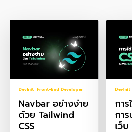
Navbar
การ
อย่าง
ใช้
ง่าย
งาน
ด้วย
CSS
Tailwind
ใน
CSS
การ
ปรับ
แต่ง
DevInit
DevInit
Front-End Developer
หน้า
การใ
Navbar อย่างง่าย
เว็บ
การป
ด้วย Tailwind
เว็บ
CSS