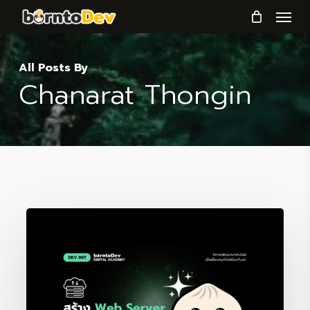
Menu
Skip
to
main
All Posts By
content
Chanarat Thongin
สร้าง
Web
Server
ง่ายๆ
ด้วย