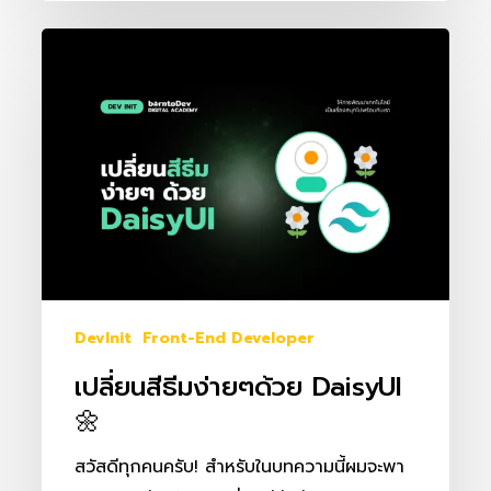
เปลี่ยน
สี
ธีม
ง่ายๆ
ด้วย
DaisyUI
🌼
DevInit
Front-End Developer
เปลี่ยนสีธีมง่ายๆด้วย DaisyUI
🌼
สวัสดีทุกคนครับ! สำหรับในบทความนี้ผมจะพา