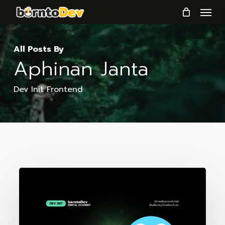
Menu
Skip
to
main
All Posts By
content
Aphinan Janta
Dev Init Frontend
ซ่อน
Navbar
ขณะ
เลื่อน