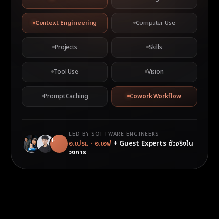
Context Engineering
Computer Use
Projects
Skills
Tool Use
Vision
Prompt Caching
Cowork Workflow
LED BY SOFTWARE ENGINEERS
+
อ.เปรม · อ.เอฟ
+ Guest Experts ตัวจริงใน
วงการ