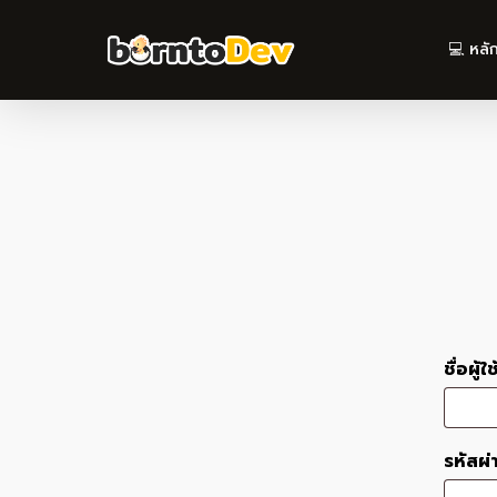
Skip
to
💻 หลั
main
content
ชื่อผู้
รหัสผ