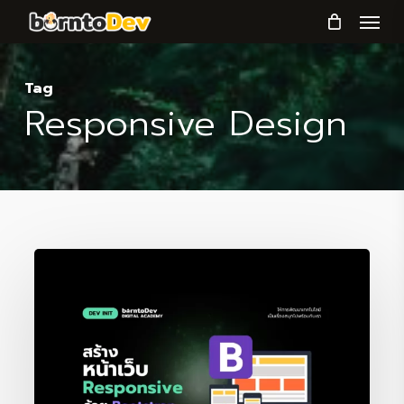
Menu
Skip
to
main
Tag
content
Responsive Design
การ
ใช้
งาน
Bootstrap
ใน
การ