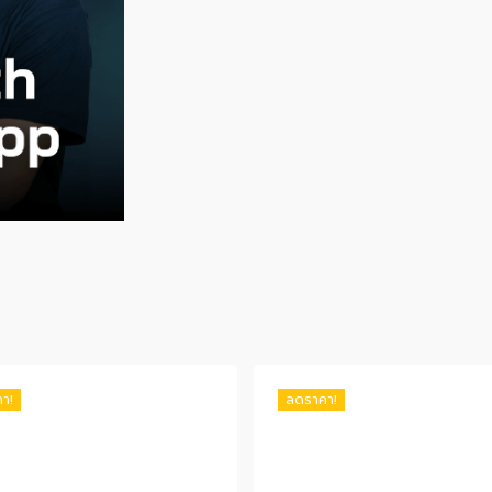
า!
ลดราคา!