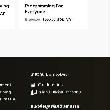
ving
Programming For
Everyone
nt
VAT
Original
Current
รวม VAT
฿
1,590.00
฿
990.00
price
price
0.00.
was:
is:
฿1,590.00.
฿990.00.
เกี่ยวกับ BorntoDev
pment
เกี่ยวกับองค์กร
aining
สมัครเป็นผู้ดำเนินการสอน
u Pass &
สนใจข้อมูลเพิ่มเติมสามารถ