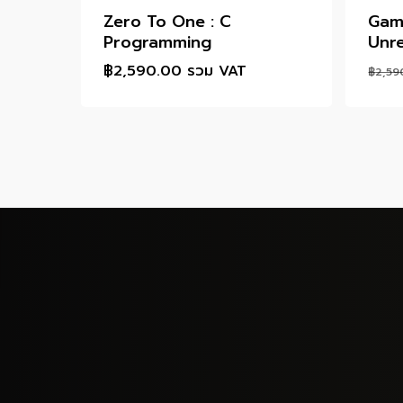
Zero To One : C
Gam
Programming
Unre
฿
2,590.00
รวม VAT
฿
2,59