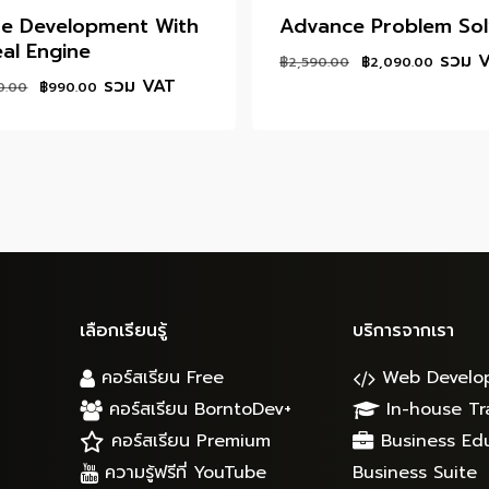
e Development With
Advance Problem Sol
al Engine
Original
Curre
รวม 
฿
2,590.00
฿
2,090.00
price
price
Original
Current
รวม VAT
0.00
฿
990.00
was:
is:
price
price
฿2,590.00.
฿2,09
was:
is:
฿2,590.00.
฿990.00.
เลือกเรียนรู้
บริการจากเรา
คอร์สเรียน Free
Web Develo
คอร์สเรียน BorntoDev+
In-house Tr
คอร์สเรียน Premium
Business Ed
ความรู้ฟรีที่ YouTube
Business Suite