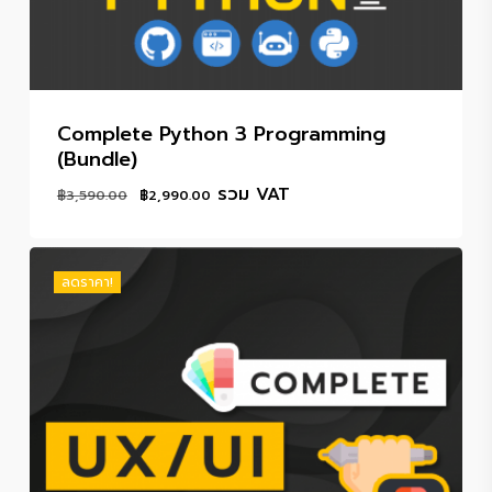
Complete Python 3 Programming
(Bundle)
Original
Current
รวม VAT
฿
3,590.00
฿
2,990.00
price
price
was:
is:
฿3,590.00.
฿2,990.00.
ลดราคา!