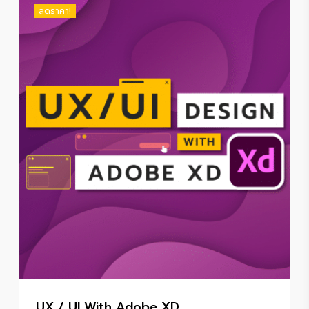
฿890.00.
฿690.00.
ลดราคา!
UX / UI With Adobe XD