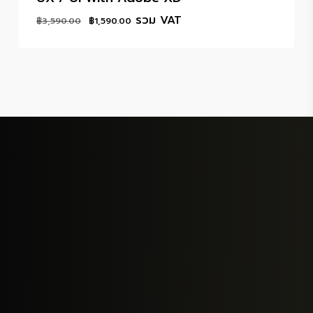
Original
Current
รวม VAT
฿
3,590.00
฿
1,590.00
price
price
was:
is:
฿3,590.00.
฿1,590.00.