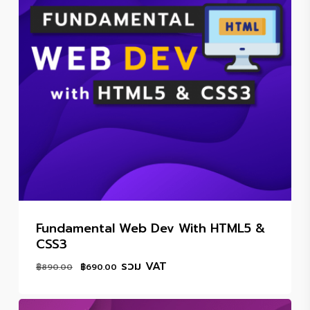
Fundamental Web Dev With HTML5 &
CSS3
Original
Current
รวม VAT
฿
890.00
฿
690.00
price
price
was:
is: