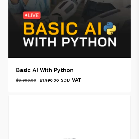
Basic AI With Python
Original
Current
รวม VAT
฿
3,990.00
฿
1,990.00
price
price
was:
is:
฿3,990.00.
฿1,990.00.