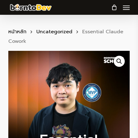
Menu
Skip
to
main
content
หน้าหลัก
Uncategorized
Essential Claude
Cowork