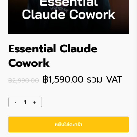
Essential Claude
Cowork
Original
Current
฿
1,590.00
รวม VAT
฿
2,990.00
price
price
was:
is:
฿2,990.00.
฿1,590.00.
หยิบใส่ตะกร้า