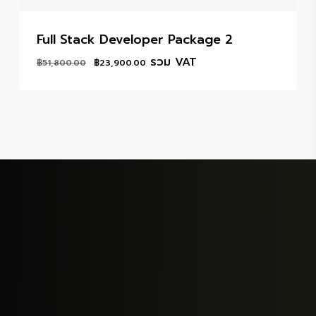
Full Stack Developer Package 2
Original
Current
รวม VAT
฿
51,800.00
฿
23,900.00
price
price
was:
is:
฿51,800.00.
฿23,900.00.