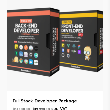
Full Stack Developer Package
Original
Current
รวม VAT
฿
51,800.00
฿
19,990.00