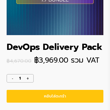
DevOps Delivery Pack
Original
Current
฿
3,969.00
รวม VAT
฿
4,670.00
price
price
was:
is:
฿4,670.00.
฿3,969.00.
หยิบใส่ตะกร้า