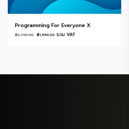
Programming For Everyone X
Original
Current
รวม VAT
฿
3,290.00
฿
1,990.00
price
price
was:
is:
฿3,290.00.
฿1,990.00.