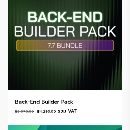
Back-End Builder Pack
Original
Current
รวม VAT
฿
5,070.00
฿
4,290.00
price
price
was:
is: