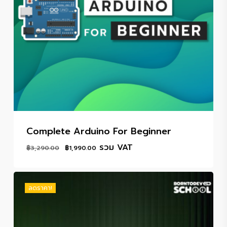
Complete Arduino For Beginner
Original
Current
รวม VAT
฿
3,290.00
฿
1,990.00
price
price
was:
is:
฿3,290.00.
฿1,990.00.
ลดราคา!