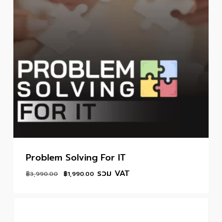
Problem Solving For IT
Original
Current
รวม VAT
฿
3,990.00
฿
1,990.00
price
price
was:
is:
฿3,990.00.
฿1,990.00.