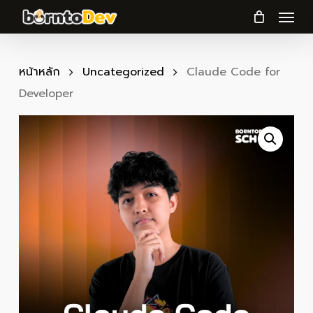
Menu
Skip
to
main
content
หน้าหลัก
Uncategorized
Claude Code for
Developer