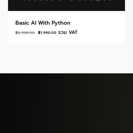
Basic AI With Python
Original
Current
รวม VAT
฿
3,990.00
฿
1,990.00
price
price
was:
is:
฿3,990.00.
฿1,990.00.