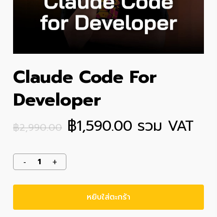
Claude Code For
Developer
Original
Current
฿
1,590.00
รวม VAT
฿
2,990.00
price
price
was:
is:
฿2,990.00.
฿1,590.00.
หยิบใส่ตะกร้า