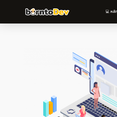
Skip
to
💻 หลั
main
content