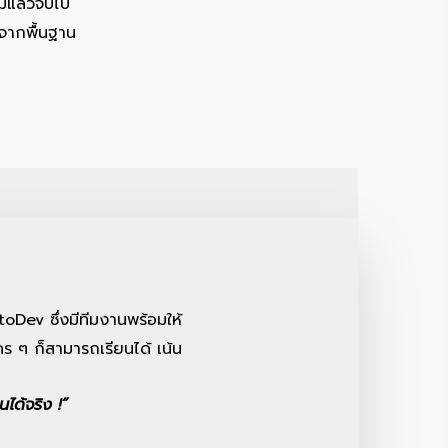
รมแล้วจบไป
้จากพื้นฐาน
ntoDev ซึ่งมีทีมงานพร้อมให้
ร ๆ ก็สามารถเรียนได้ เน้น
ได้จริง !”