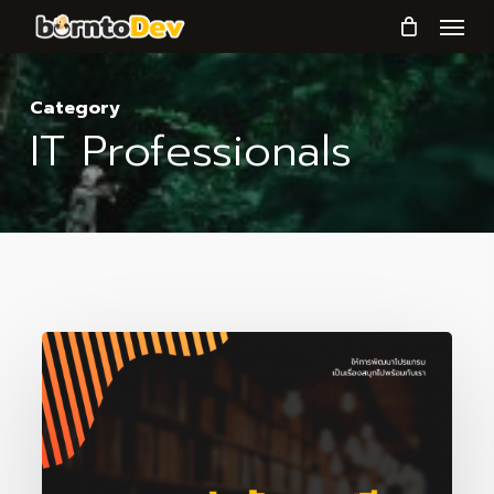
Menu
Skip
to
main
Category
content
IT Professionals
6
แหล่ง
เรียน
เขียน
โปรแกรม