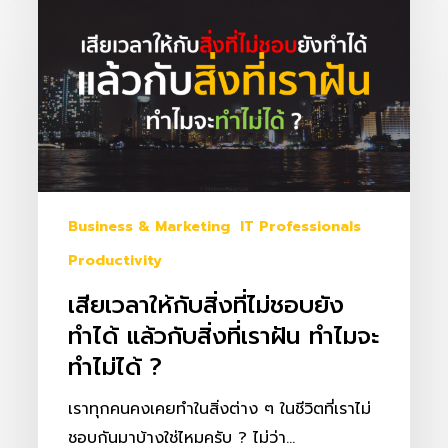
เวลา
ให้
กับ
สิ่ง
ที่
ไม่
ชอบ
Business & Marketing
IT Professionals
ยัง
ทำได้
Productivity
แล้ว
เสียเวลาให้กับสิ่งที่ไม่ชอบยัง
กับ
ทำได้ แล้วกับสิ่งที่เราฝัน ทำไมจะ
สิ่ง
ทำไม่ได้ ?
ที่
เรา
เราทุกคนคงเคยทำในสิ่งต่าง ๆ ในชีวิตที่เราไม่
ฝัน
ชอบกันมาบ้างใช่ไหมครับ ? ไม่ว่า…