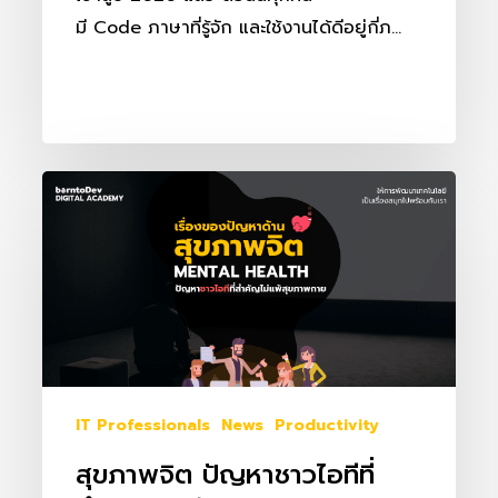
มี Code ภาษาที่รู้จัก และใช้งานได้ดีอยู่กี่ภ…
สุขภาพ
จิต
ปัญหา
ชาว
ไอที
ที่
สำคัญ
ไม่
IT Professionals
News
Productivity
แพ้
สุขภาพจิต ปัญหาชาวไอทีที่
สุขภาพ