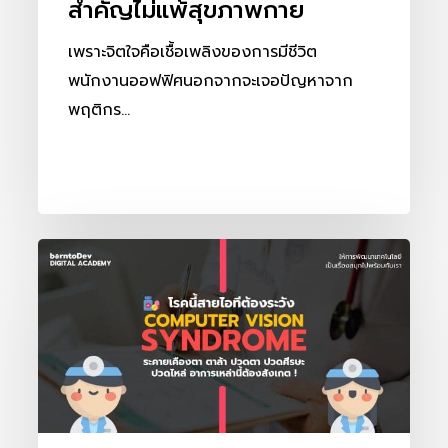
สำคัญไม่แพ้สุขภาพกาย
กาย
เพราะจิตใจคือเชื้อเพลิงของการมีชีวิต
พนักงานออฟฟิศนอกจากจะเจอปัญหาจาก
พฤติกร…
COMPUTER
VISION
SYNDROME
โรค
นี้
สาย
ไอที