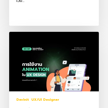
เว็บ…
การ
ใช้
งาน
Animation
ใน
UX
Design
ส่ง
ผล
ดี
DevInit
UX/UI Designer
กับ