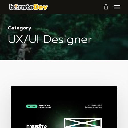
Menu
Skip
to
main
Category
content
UX/UI Designer
การ
สร้าง
Wireframe
และ
Mockup