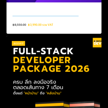
STARTER PROGRAMMING PACKAGE 2024
Original
Current
฿
8,550.00
฿
3,990.00
รวม VAT
price
price
was:
is:
฿8,550.00.
฿3,990.00.
ลดราคา!