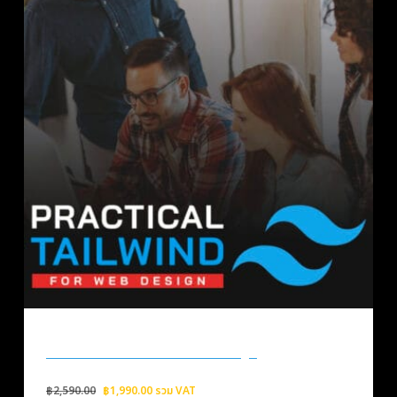
Practical Tailwind For Web Design
Original
Current
฿
2,590.00
฿
1,990.00
รวม VAT