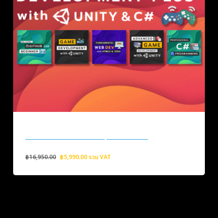
Ultimate Game Development Plus+
Original
Current
฿
16,950.00
฿
5,990.00
รวม VAT
price
price
was:
is:
฿16,950.00.
฿5,990.00.