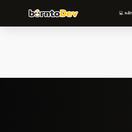
Skip
to
💻 หลั
main
content