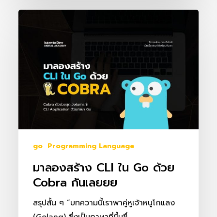
มา
ลอง
สร้าง
CLI
ใน
Go
ด้วย
Cobra
กัน
เลย
go
Programming Language
ยย
มาลองสร้าง CLI ใน Go ด้วย
Cobra กันเลยยย
สรุปสั้น ๆ “บทความนี้เราพาคู่หูเจ้าหนูโกแลง