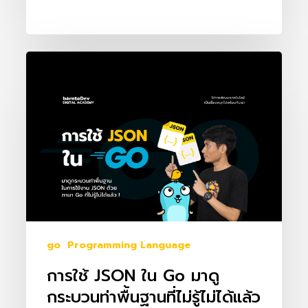
การ
ใช้
JSON
ใน
Go
มา
ดู
กระบวน
ท่า
พื้น
go
Programming Language
ฐาน
การใช้ JSON ใน Go มาดู
ที่
กระบวนท่าพื้นฐานที่ไม่รู้ไม่ได้แล้ว
ไม่รู้