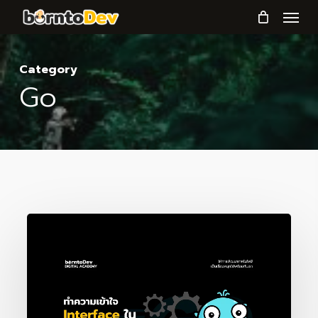
Menu
Skip
to
main
Category
content
Go
ทำความ
เข้าใจ
กับ
Interface
ใน